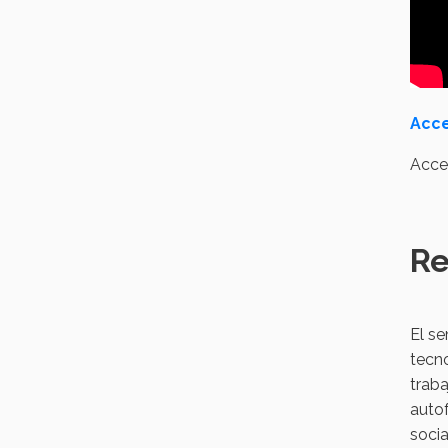
Acce
Acced
Re
El se
tecno
traba
autof
socia