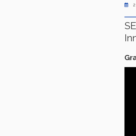
2
SE
In
Gra