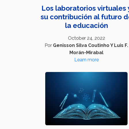
Los laboratorios virtuales 
su contribución al futuro 
la educación
October 24, 2022
Por
Genisson Silva Coutinho Y Luis F.
Morán-Mirabal
Learn more