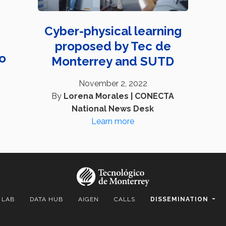
Cyber-physical learning
proposed by Tec de
lo
Monterrey and SUTD
November 2, 2022
By
Lorena Morales | CONECTA
National News Desk
Learn more
 LAB
DATA HUB
AIGEN
CALLS
DISSEMINATION