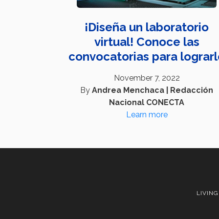
¡Diseña un laboratorio
virtual! Conoce las
convocatorias para lograr
November 7, 2022
By
Andrea Menchaca | Redacción
Nacional CONECTA
Learn more
LIVING