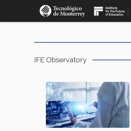
Skip
to
main
content
IFE Observatory