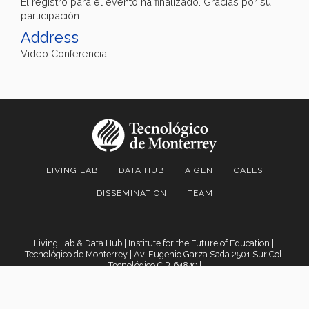
El registro para el evento ha finalizado. Gracias por su
participación.
Address
Video Conferencia
LIVING LAB
DATA HUB
AIGEN
CALLS
DISSEMINATION
TEAM
Living Lab & Data Hub | Institute for the Future of Education |
Tecnológico de Monterrey
| Av. Eugenio Garza Sada 2501 Sur Col.
Tecnológico C.P. 64849 |
Monterrey, Nuevo Leon, Mexico.
Legal Notice
|
Privacy Policies
|
Privacy Notices